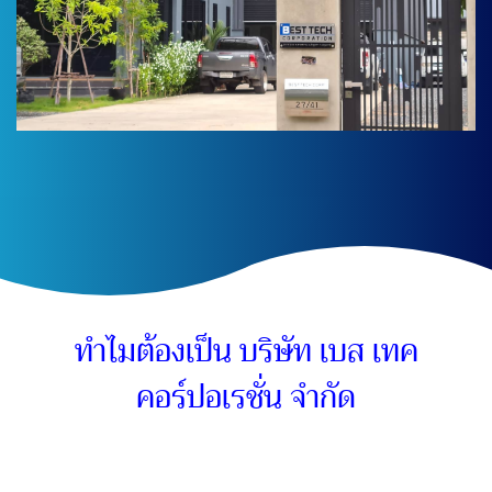
ทำไมต้องเป็น บริษัท เบส เทค
คอร์ปอเรชั่น จำกัด