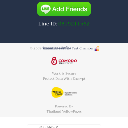
Line ID:
0819211562
© 2569
รับออกแบบ-ผลิตห้อง Test Chamber
Work is Secure
Protect Data With Encrypt
Powered By
Thailand YellowPages