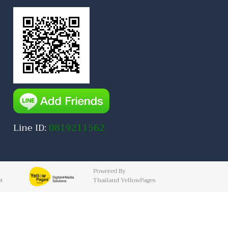
Line ID:
0819211562
Powered By
t
Thailand YellowPages